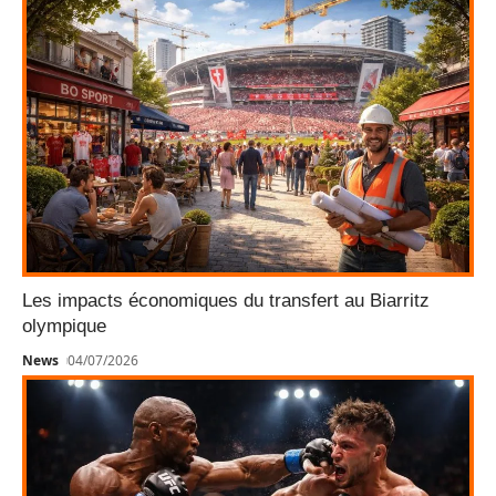
Les impacts économiques du transfert au Biarritz
olympique
News
04/07/2026