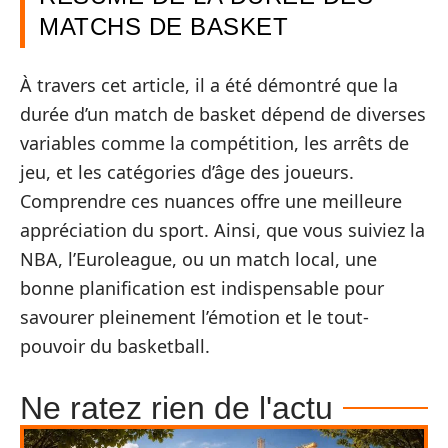
MATCHS DE BASKET
À travers cet article, il a été démontré que la
durée d’un match de basket dépend de diverses
variables comme la compétition, les arrêts de
jeu, et les catégories d’âge des joueurs.
Comprendre ces nuances offre une meilleure
appréciation du sport. Ainsi, que vous suiviez la
NBA, l’Euroleague, ou un match local, une
bonne planification est indispensable pour
savourer pleinement l’émotion et le tout-
pouvoir du basketball.
Ne ratez rien de l'actu