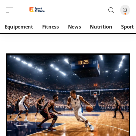
Equipement
Fitness
News
Nutrition
Sport