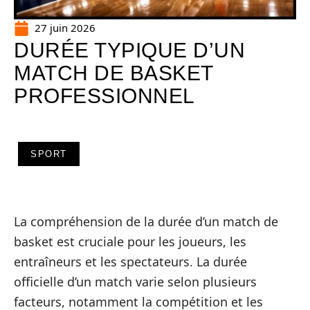
27 juin 2026
DURÉE TYPIQUE D’UN
MATCH DE BASKET
PROFESSIONNEL
SPORT
La compréhension de la durée d’un match de
basket est cruciale pour les joueurs, les
entraîneurs et les spectateurs. La durée
officielle d’un match varie selon plusieurs
facteurs, notamment la compétition et les