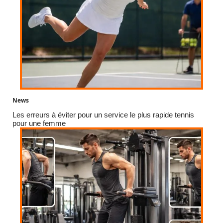
News
Les erreurs à éviter pour un service le plus rapide tennis
pour une femme