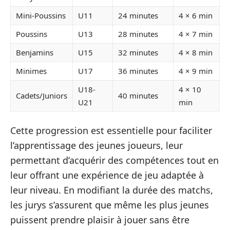
Mini-Poussins
U11
24 minutes
4 × 6 min
Poussins
U13
28 minutes
4 × 7 min
Benjamins
U15
32 minutes
4 × 8 min
Minimes
U17
36 minutes
4 × 9 min
U18-
4 × 10
Cadets/Juniors
40 minutes
U21
min
Cette progression est essentielle pour faciliter
l’apprentissage des jeunes joueurs, leur
permettant d’acquérir des compétences tout en
leur offrant une expérience de jeu adaptée à
leur niveau. En modifiant la durée des matchs,
les jurys s’assurent que même les plus jeunes
puissent prendre plaisir à jouer sans être