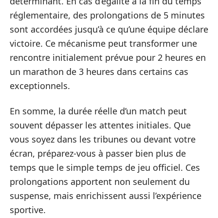
déterminant. En cas d’égalité à la fin du temps
réglementaire, des prolongations de 5 minutes
sont accordées jusqu’à ce qu’une équipe déclare
victoire. Ce mécanisme peut transformer une
rencontre initialement prévue pour 2 heures en
un marathon de 3 heures dans certains cas
exceptionnels.
En somme, la durée réelle d’un match peut
souvent dépasser les attentes initiales. Que
vous soyez dans les tribunes ou devant votre
écran, préparez-vous à passer bien plus de
temps que le simple temps de jeu officiel. Ces
prolongations apportent non seulement du
suspense, mais enrichissent aussi l’expérience
sportive.