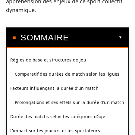
appréhension des enjeux de ce sport collectif
dynamique.
SOMMAIRE
Règles de base et structures de jeu
Comparatif des durées de match selon les ligues
Facteurs influençant la durée d’un match
Prolongations et ses effets sur la durée d’un match
Durée des matchs selon les catégories d’âge
L’impact sur les joueurs et les spectateurs