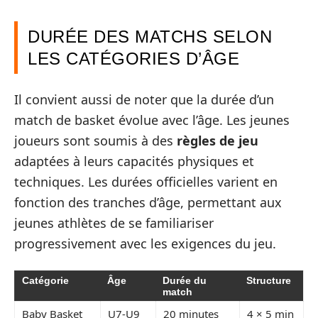
DURÉE DES MATCHS SELON
LES CATÉGORIES D’ÂGE
Il convient aussi de noter que la durée d’un
match de basket évolue avec l’âge. Les jeunes
joueurs sont soumis à des
règles de jeu
adaptées à leurs capacités physiques et
techniques. Les durées officielles varient en
fonction des tranches d’âge, permettant aux
jeunes athlètes de se familiariser
progressivement avec les exigences du jeu.
Catégorie
Âge
Durée du
Structure
match
Baby Basket
U7-U9
20 minutes
4 × 5 min