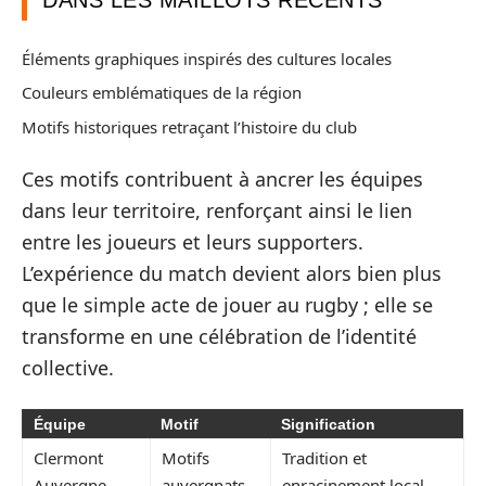
DANS LES MAILLOTS RÉCENTS
Éléments graphiques inspirés des cultures locales
Couleurs emblématiques de la région
Motifs historiques retraçant l’histoire du club
Ces motifs contribuent à ancrer les équipes
dans leur territoire, renforçant ainsi le lien
entre les joueurs et leurs supporters.
L’expérience du match devient alors bien plus
que le simple acte de jouer au rugby ; elle se
transforme en une célébration de l’identité
collective.
Équipe
Motif
Signification
Clermont
Motifs
Tradition et
Auvergne
auvergnats
enracinement local