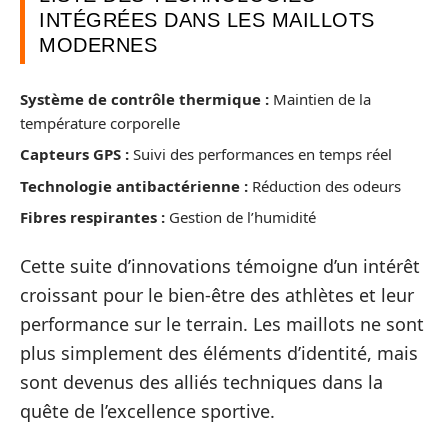
INTÉGRÉES DANS LES MAILLOTS
MODERNES
Système de contrôle thermique :
Maintien de la
température corporelle
Capteurs GPS :
Suivi des performances en temps réel
Technologie antibactérienne :
Réduction des odeurs
Fibres respirantes :
Gestion de l’humidité
Cette suite d’innovations témoigne d’un intérêt
croissant pour le bien-être des athlètes et leur
performance sur le terrain. Les maillots ne sont
plus simplement des éléments d’identité, mais
sont devenus des alliés techniques dans la
quête de l’excellence sportive.