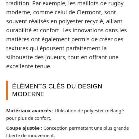
tradition. Par exemple, les maillots de rugby
moderne, comme celui de Clermont, sont
souvent réalisés en polyester recyclé, alliant
durabilité et confort. Les innovations dans les
matières ont également permis de créer des
textures qui épousent parfaitement la
silhouette des joueurs, tout en offrant une
excellente tenue.
ÉLÉMENTS CLÉS DU DESIGN
MODERNE
Matériaux avancés :
Utilisation de polyester mélangé
pour plus de confort.
Coupe ajustée :
Conception permettant une plus grande
liberté de mouvement.