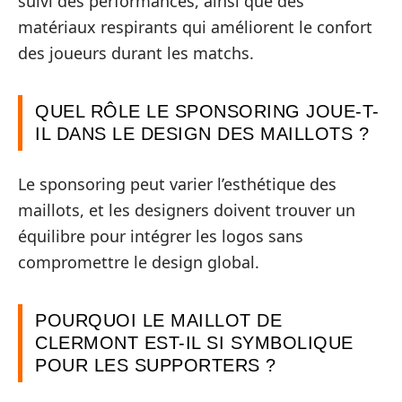
suivi des performances, ainsi que des
matériaux respirants qui améliorent le confort
des joueurs durant les matchs.
QUEL RÔLE LE SPONSORING JOUE-T-
IL DANS LE DESIGN DES MAILLOTS ?
Le sponsoring peut varier l’esthétique des
maillots, et les designers doivent trouver un
équilibre pour intégrer les logos sans
compromettre le design global.
POURQUOI LE MAILLOT DE
CLERMONT EST-IL SI SYMBOLIQUE
POUR LES SUPPORTERS ?