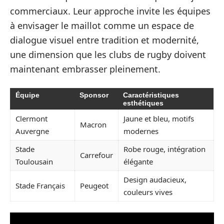
commerciaux. Leur approche invite les équipes
à envisager le maillot comme un espace de
dialogue visuel entre tradition et modernité,
une dimension que les clubs de rugby doivent
maintenant embrasser pleinement.
Équipe
Sponsor
Caractéristiques
esthétiques
Clermont
Jaune et bleu, motifs
Macron
Auvergne
modernes
Stade
Robe rouge, intégration
Carrefour
Toulousain
élégante
Design audacieux,
Stade Français
Peugeot
couleurs vives