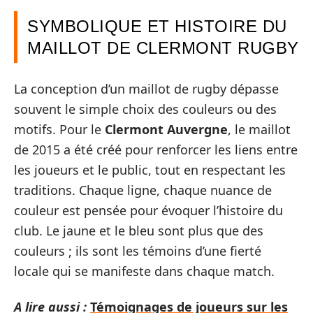
SYMBOLIQUE ET HISTOIRE DU
MAILLOT DE CLERMONT RUGBY
La conception d’un maillot de rugby dépasse
souvent le simple choix des couleurs ou des
motifs. Pour le
Clermont Auvergne
, le maillot
de 2015 a été créé pour renforcer les liens entre
les joueurs et le public, tout en respectant les
traditions. Chaque ligne, chaque nuance de
couleur est pensée pour évoquer l’histoire du
club. Le jaune et le bleu sont plus que des
couleurs ; ils sont les témoins d’une fierté
locale qui se manifeste dans chaque match.
A lire aussi :
Témoignages de joueurs sur les