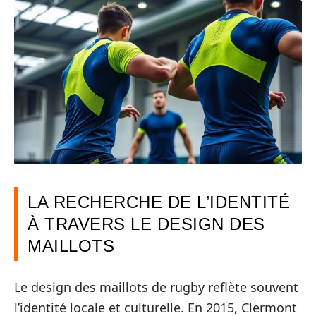
LA RECHERCHE DE L’IDENTITÉ
À TRAVERS LE DESIGN DES
MAILLOTS
Le design des maillots de rugby reflète souvent
l’identité locale et culturelle. En 2015, Clermont