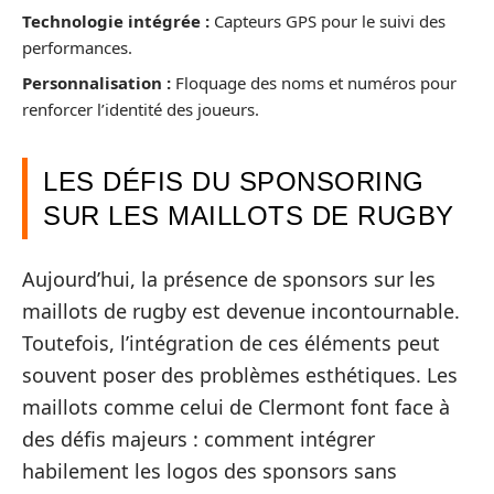
Technologie intégrée :
Capteurs GPS pour le suivi des
performances.
Personnalisation :
Floquage des noms et numéros pour
renforcer l’identité des joueurs.
LES DÉFIS DU SPONSORING
SUR LES MAILLOTS DE RUGBY
Aujourd’hui, la présence de sponsors sur les
maillots de rugby est devenue incontournable.
Toutefois, l’intégration de ces éléments peut
souvent poser des problèmes esthétiques. Les
maillots comme celui de Clermont font face à
des défis majeurs : comment intégrer
habilement les logos des sponsors sans