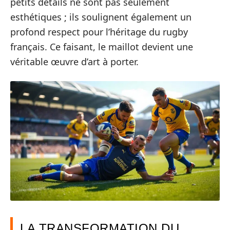
petits détails ne sont pas seulement
esthétiques ; ils soulignent également un
profond respect pour l’héritage du rugby
français. Ce faisant, le maillot devient une
véritable œuvre d’art à porter.
LA TRANSFORMATION DU