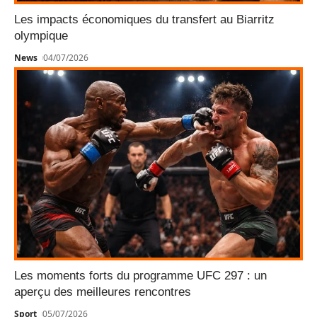
Les impacts économiques du transfert au Biarritz
olympique
News
04/07/2026
Les moments forts du programme UFC 297 : un
aperçu des meilleures rencontres
Sport
05/07/2026