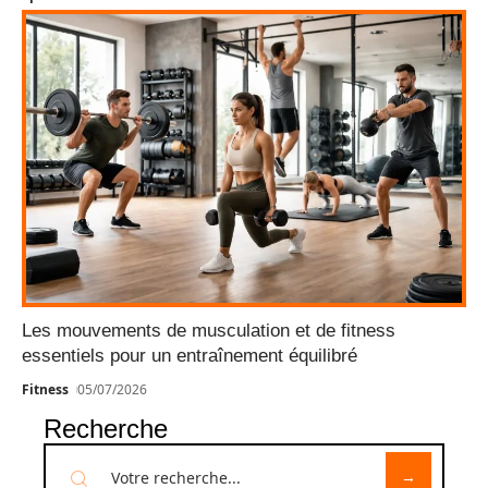
Les mouvements de musculation et de fitness
essentiels pour un entraînement équilibré
Fitness
05/07/2026
Recherche