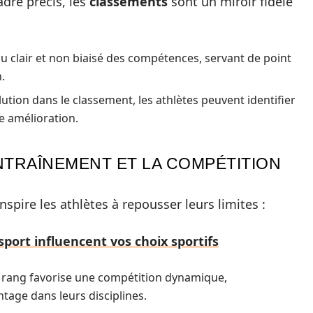
dre précis, les
classements
sont un miroir fidèle
çu clair et non biaisé des compétences, servant de point
.
ution dans le classement, les athlètes peuvent identifier
e amélioration.
NTRAÎNEMENT ET LA COMPÉTITION
nspire les athlètes à repousser leurs limites :
port influencent vos choix sportifs
r rang favorise une compétition dynamique,
tage dans leurs disciplines.