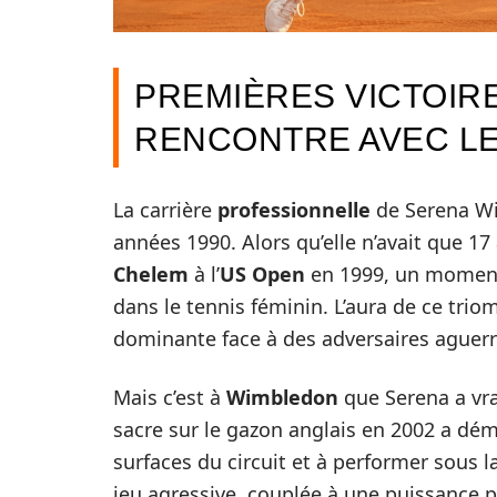
PREMIÈRES VICTOIRE
RENCONTRE AVEC L
La carrière
professionnelle
de Serena Wil
années 1990. Alors qu’elle n’avait que 17
Chelem
à l’
US Open
en 1999, un moment
dans le tennis féminin. L’aura de ce tri
dominante face à des adversaires aguerri
Mais c’est à
Wimbledon
que Serena a vra
sacre sur le gazon anglais en 2002 a dém
surfaces du circuit et à performer sous 
jeu agressive, couplée à une puissance 