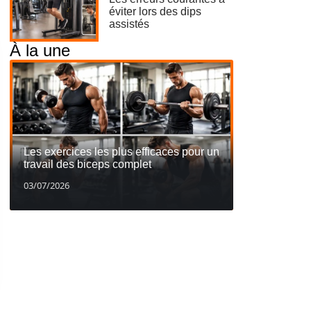
éviter lors des dips
assistés
À la une
Les exercices les plus efficaces pour un
travail des biceps complet
03/07/2026