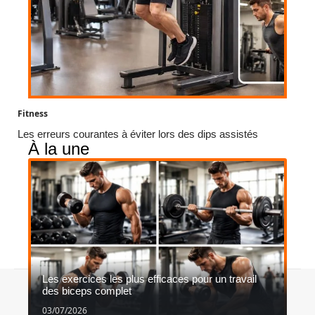
Fitness
Les erreurs courantes à éviter lors des dips assistés
À la une
Les exercices les plus efficaces pour un travail
Contact
Mentions légales
Sitemap
des biceps complet
© 2026 | sportatonce.be
03/07/2026