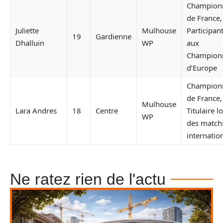
Champion
de France,
Juliette
Mulhouse
Participan
19
Gardienne
Dhalluin
WP
aux
Champion
d’Europe
Champion
de France,
Mulhouse
Lara Andres
18
Centre
Titulaire l
WP
des match
internatio
Ne ratez rien de l'actu