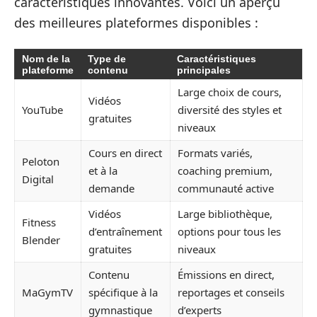
caractéristiques innovantes. Voici un aperçu
des meilleures plateformes disponibles :
Nom de la
Type de
Caractéristiques
plateforme
contenu
principales
Large choix de cours,
Vidéos
YouTube
diversité des styles et
gratuites
niveaux
Cours en direct
Formats variés,
Peloton
et à la
coaching premium,
Digital
demande
communauté active
Vidéos
Large bibliothèque,
Fitness
d’entraînement
options pour tous les
Blender
gratuites
niveaux
Contenu
Émissions en direct,
MaGymTV
spécifique à la
reportages et conseils
gymnastique
d’experts