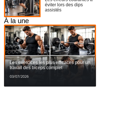
éviter lors des dips
assistés
À la une
Les exercices les plus efficaces pour un
travail des biceps complet
03/07/2026