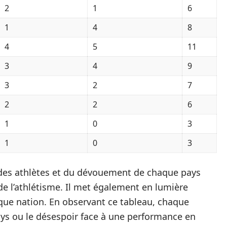
2
1
6
1
4
8
4
5
11
3
4
9
3
2
7
2
2
6
1
0
3
1
0
3
des athlètes et du dévouement de chaque pays
de l’athlétisme. Il met également en lumière
que nation. En observant ce tableau, chaque
pays ou le désespoir face à une performance en